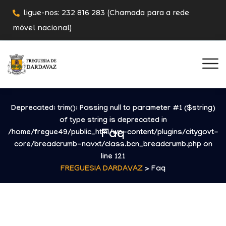
ligue-nos: 232 816 283 (Chamada para a rede
móvel nacional)
Deprecated
: trim(): Passing null to parameter #1 ($string)
of type string is deprecated in
Faq
/home/fregue49/public_html/wp-content/plugins/citygovt-
core/breadcrumb-navxt/class.bcn_breadcrumb.php
on
line
121
FREGUESIA DARDAVAZ
> Faq