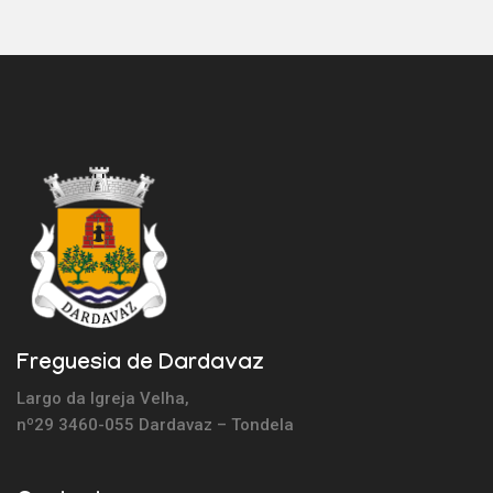
Freguesia de Dardavaz
Largo da Igreja Velha,
nº29 3460-055 Dardavaz – Tondela