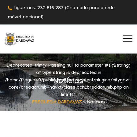
ligue-nos: 232 816 283 (Chamada para a rede
móvel nacional)
Deprecated
: trim(): Passing null to parameter #1 ($string)
of type string is deprecated in
Notícias
/home/fregue49/public_html/wp-content/plugins/citygovt-
core/breadcrumb-navxt/class.bcn_breadcrumb.php
on
line
121
FREGUESIA DARDAVAZ
> Notícias