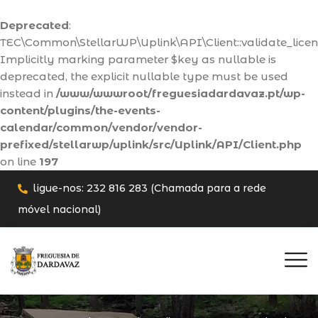
Deprecated
:
TEC\Common\StellarWP\Uplink\API\Client::validate_licens
Implicitly marking parameter $key as nullable is
deprecated, the explicit nullable type must be used
instead in
/www/wwwroot/freguesiadardavaz.pt/wp-
content/plugins/the-events-
calendar/common/vendor/vendor-
prefixed/stellarwp/uplink/src/Uplink/API/Client.php
on line
197
ligue-nos: 232 816 283 (Chamada para a rede
móvel nacional)