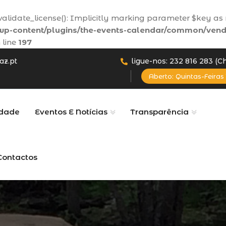
lidate_license(): Implicitly marking parameter $key as n
p-content/plugins/the-events-calendar/common/vend
 line
197
az.pt
ligue-nos: 232 816 283 (
Aberto: Quintas-Feiras 
dade
Eventos E Notícias
Transparência
Contactos