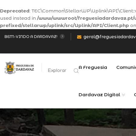
Deprecated
: TEC\Common\StellarWP\Uplink\API\Client::va
used instead in
/www/wwwroot/freguesiadardavaz.pt/w
prefixed/stellarwp/uplink/src/Uplink/API/Client.php
on
geral@freguesiadardav
BEM-VINDO A DARDAVAZ!
A Freguesia
Comuni
Explorar
Dardavaz Digital