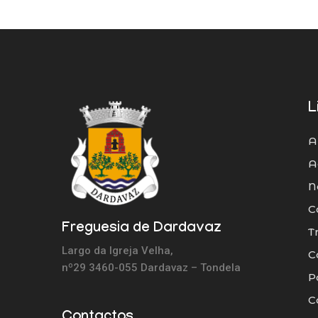
L
A
A
N
C
Freguesia de Dardavaz
T
Largo da Igreja Velha,
C
nº29 3460-055 Dardavaz – Tondela
P
C
Contactos