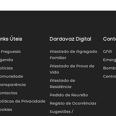
inks Úteis
Dardavaz Digital
Cont
 Freguesia
Atestado de Agregado
GNR
Familiar
genda
Emerg
Atestado de Prova de
otícias
Bombe
Vida
omunidade
Centr
Atestado de
ransparência
Residência
ontactos
Pedido de Reunião
olíticas de Privacidade
Registo de Ocorrências
ookies
Sugestões /