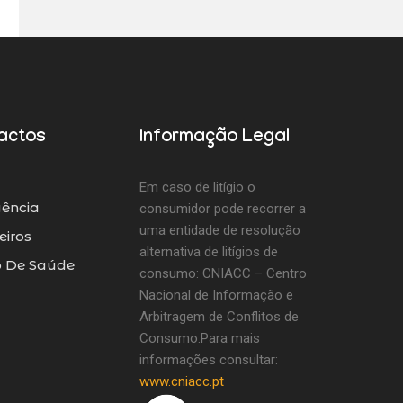
actos
Informação Legal
Em caso de litígio o
ência
consumidor pode recorrer a
uma entidade de resolução
iros
alternativa de litígios de
o De Saúde
consumo: CNIACC – Centro
Nacional de Informação e
Arbitragem de Conflitos de
Consumo.Para mais
informações consultar:
www.cniacc.pt