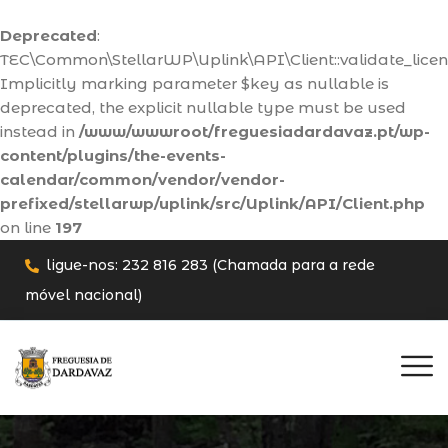
Deprecated
:
TEC\Common\StellarWP\Uplink\API\Client::validate_licens
Implicitly marking parameter $key as nullable is
deprecated, the explicit nullable type must be used
instead in
/www/wwwroot/freguesiadardavaz.pt/wp-
content/plugins/the-events-
calendar/common/vendor/vendor-
prefixed/stellarwp/uplink/src/Uplink/API/Client.php
on line
197
ligue-nos: 232 816 283 (Chamada para a rede
móvel nacional)