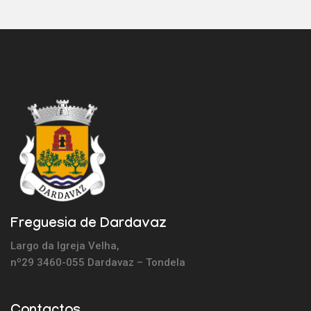
Freguesia de Dardavaz
Largo da Igreja Velha,
nº29 3460-055 Dardavaz – Tondela