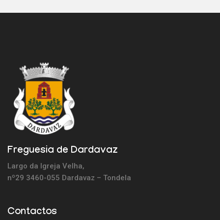
Freguesia de Dardavaz
Largo da Igreja Velha,
nº29 3460-055 Dardavaz – Tondela
Contactos