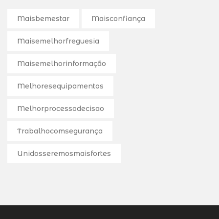
Maisbemestar
Maisconfiança
Maisemelhorfreguesia
Maisemelhorinformação
Melhoresequipamentos
Melhorprocessodecisao
Trabalhocomsegurança
Unidosseremosmaisfortes