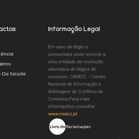
actos
Informação Legal
Em caso de litígio o
ência
consumidor pode recorrer a
uma entidade de resolução
iros
alternativa de litígios de
o De Saúde
consumo: CNIACC – Centro
Nacional de Informação e
Arbitragem de Conflitos de
Consumo.Para mais
informações consultar:
www.cniacc.pt