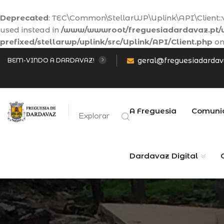
Deprecated
: TEC\Common\StellarWP\Uplink\API\Client::va
used instead in
/www/wwwroot/freguesiadardavaz.pt/w
prefixed/stellarwp/uplink/src/Uplink/API/Client.php
on
geral@freguesiadardav
BEM-VINDO A DARDAVAZ!
A Freguesia
Comuni
Explorar
Dardavaz Digital