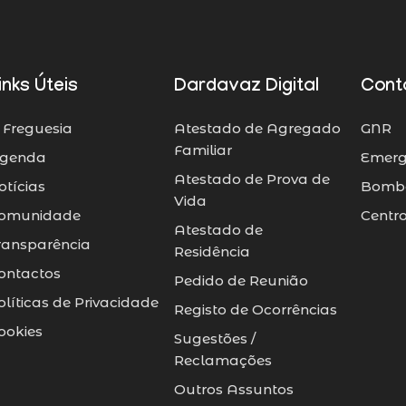
inks Úteis
Dardavaz Digital
Cont
 Freguesia
Atestado de Agregado
GNR
Familiar
genda
Emerg
Atestado de Prova de
otícias
Bombe
Vida
omunidade
Centr
Atestado de
ransparência
Residência
ontactos
Pedido de Reunião
olíticas de Privacidade
Registo de Ocorrências
ookies
Sugestões /
Reclamações
Outros Assuntos