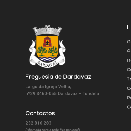
L
A
A
N
C
Freguesia de Dardavaz
T
Largo da Igreja Velha,
C
nº29 3460-055 Dardavaz – Tondela
P
C
Contactos
232 816 283
(Chamada para a rede fixa nacional)