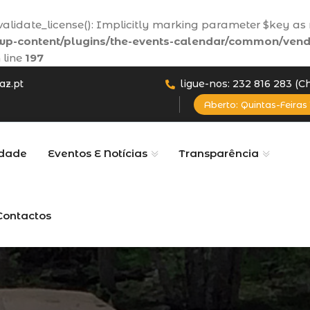
lidate_license(): Implicitly marking parameter $key as n
p-content/plugins/the-events-calendar/common/vend
 line
197
az.pt
ligue-nos: 232 816 283 (
Aberto: Quintas-Feiras 
dade
Eventos E Notícias
Transparência
Contactos