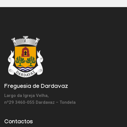
Freguesia de Dardavaz
Largo da Igreja Velha,
nº29 3460-055 Dardavaz – Tondela
Contactos