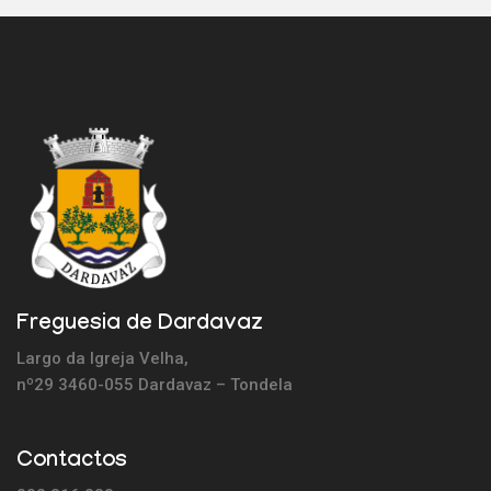
Freguesia de Dardavaz
Largo da Igreja Velha,
nº29 3460-055 Dardavaz – Tondela
Contactos