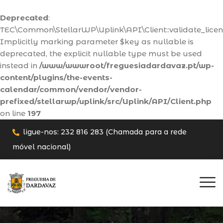
Deprecated
:
TEC\Common\StellarWP\Uplink\API\Client::validate_licens
Implicitly marking parameter $key as nullable is
deprecated, the explicit nullable type must be used
instead in
/www/wwwroot/freguesiadardavaz.pt/wp-
content/plugins/the-events-
calendar/common/vendor/vendor-
prefixed/stellarwp/uplink/src/Uplink/API/Client.php
on line
197
ligue-nos: 232 816 283 (Chamada para a rede
móvel nacional)