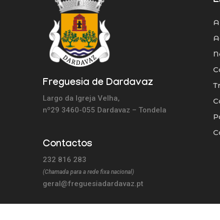
L
A
A
N
C
Freguesia de Dardavaz
T
Largo da Igreja Velha,
C
nº29 3460-055 Dardavaz – Tondela
P
C
Contactos
232 816 283
(Chamada para a rede fixa nacional)
geral@freguesiadardavaz.pt