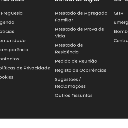
inks Úteis
Dardavaz Digital
Cont
 Freguesia
Atestado de Agregado
GNR
Familiar
genda
Emerg
Atestado de Prova de
otícias
Bombe
Vida
omunidade
Centr
Atestado de
ransparência
Residência
ontactos
Pedido de Reunião
olíticas de Privacidade
Registo de Ocorrências
ookies
Sugestões /
Reclamações
Outros Assuntos