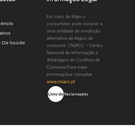
actos
Informação Legal
Em caso de litígio o
ência
consumidor pode recorrer a
uma entidade de resolução
iros
alternativa de litígios de
o De Saúde
consumo: CNIACC – Centro
Nacional de Informação e
Arbitragem de Conflitos de
Consumo.Para mais
informações consultar:
www.cniacc.pt