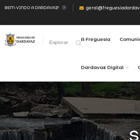
geral@freguesiadardav
BEM-VINDO A DARDAVAZ!
A Freguesia
Comuni
Explorar
Dardavaz Digital
S