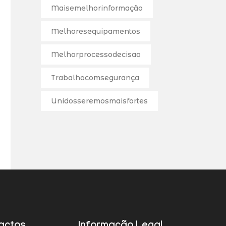
Maisemelhorinformação
Melhoresequipamentos
Melhorprocessodecisao
Trabalhocomsegurança
Unidosseremosmaisfortes