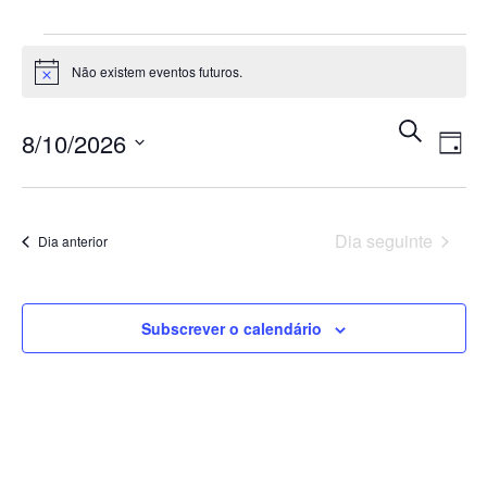
Não existem eventos futuros.
Aviso
Navega
Nav
Pesquisar
8/10/2026
Dia
de
de
Selecione
visu
pesquis
a
de
e
data.
Dia seguinte
Eve
Dia anterior
visuali
de
Subscrever o calendário
Evento