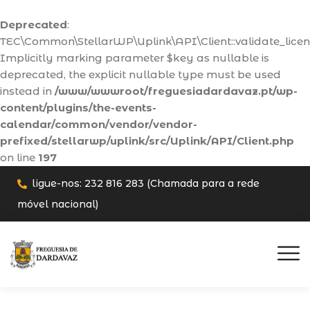
Deprecated
:
TEC\Common\StellarWP\Uplink\API\Client::validate_licens
Implicitly marking parameter $key as nullable is
deprecated, the explicit nullable type must be used
instead in
/www/wwwroot/freguesiadardavaz.pt/wp-
content/plugins/the-events-
calendar/common/vendor/vendor-
prefixed/stellarwp/uplink/src/Uplink/API/Client.php
on line
197
ligue-nos: 232 816 283 (Chamada para a rede
móvel nacional)