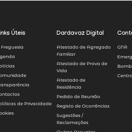
inks Úteis
Dardavaz Digital
Cont
 Freguesia
Atestado de Agregado
GNR
Familiar
genda
Emerg
Atestado de Prova de
otícias
Bombe
Vida
omunidade
Centr
Atestado de
ransparência
Residência
ontactos
Pedido de Reunião
olíticas de Privacidade
Registo de Ocorrências
ookies
Sugestões /
Reclamações
Outros Assuntos