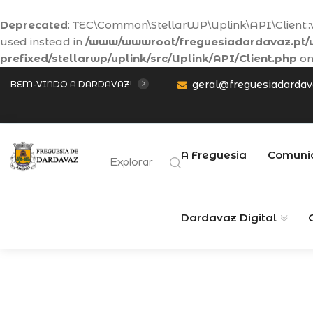
Deprecated
: TEC\Common\StellarWP\Uplink\API\Client::va
used instead in
/www/wwwroot/freguesiadardavaz.pt/w
prefixed/stellarwp/uplink/src/Uplink/API/Client.php
on
geral@freguesiadardav
BEM-VINDO A DARDAVAZ!
A Freguesia
Comuni
Explorar
Dardavaz Digital