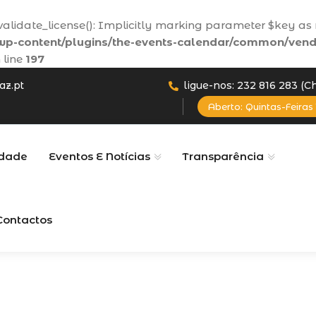
lidate_license(): Implicitly marking parameter $key as n
p-content/plugins/the-events-calendar/common/vend
 line
197
az.pt
ligue-nos: 232 816 283 (
Aberto: Quintas-Feiras 
dade
Eventos E Notícias
Transparência
Contactos