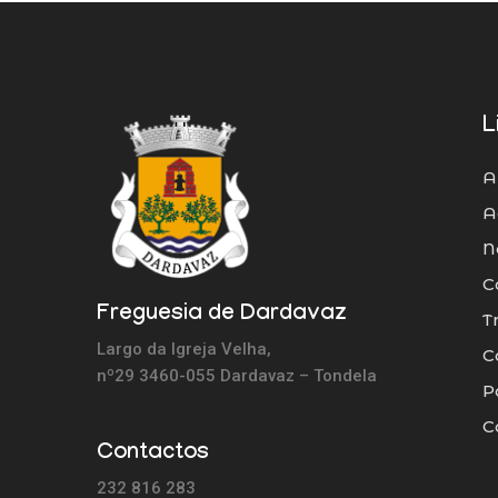
L
A
A
N
C
Freguesia de Dardavaz
T
Largo da Igreja Velha,
C
nº29 3460-055 Dardavaz – Tondela
P
C
Contactos
232 816 283