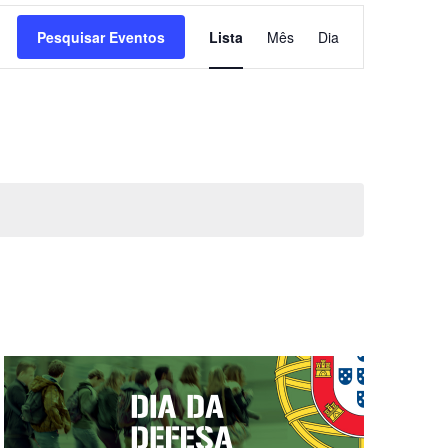
Navegação
Pesquisar Eventos
Lista
Mês
Dia
de
visualização
de
Evento