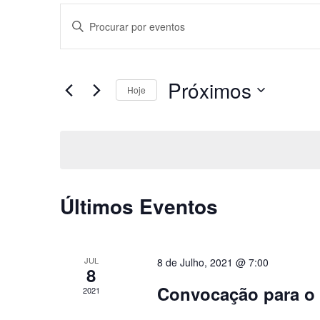
Navegação
Digite
a
de
palavra-
chave.
pesquisa
Próximos
Procure
Hoje
por
e
Selecione
Eventos
a
com
visualização
data.
palavra-
chave.
de
Últimos Eventos
Eventos
JUL
8 de Julho, 2021 @ 7:00
8
Convocação para o 
2021