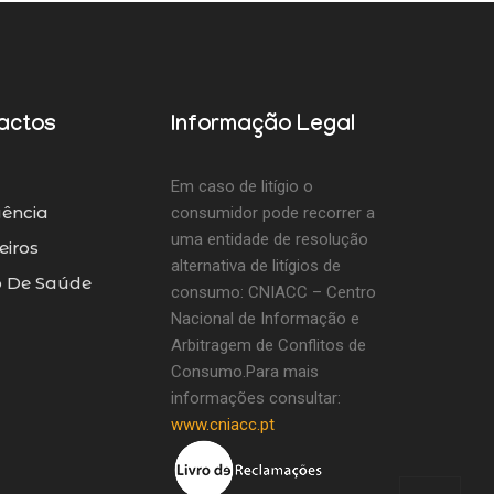
actos
Informação Legal
Em caso de litígio o
ência
consumidor pode recorrer a
uma entidade de resolução
iros
alternativa de litígios de
o De Saúde
consumo: CNIACC – Centro
Nacional de Informação e
Arbitragem de Conflitos de
Consumo.Para mais
informações consultar:
www.cniacc.pt