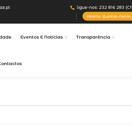
az.pt
ligue-nos: 232 816 283 (
Aberto: Quintas-Feiras 
dade
Eventos E Notícias
Transparência
Contactos