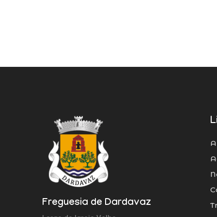
L
A
A
N
C
Freguesia de Dardavaz
T