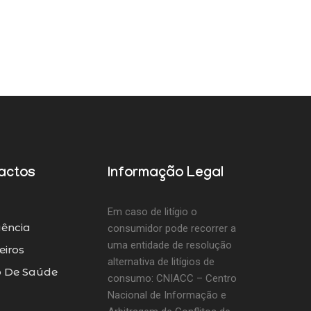
actos
Informação Legal
Em caso de litígio o
ência
consumidor pode recorrer a
uma entidade de resolução
iros
alternativa de litígios de
o De Saúde
consumo: CNIACC – Centro
Nacional de Informação e