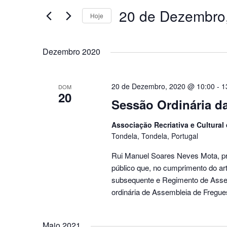
chave.
pesquisa
20 de Dezembro
Procure
Hoje
por
e
Selecione
Eventos
a
Dezembro 2020
com
visualização
data.
palavra-
chave.
de
20 de Dezembro, 2020 @ 10:00
-
1
DOM
20
Eventos
Sessão Ordinária d
Associação Recriativa e Cultural
Tondela, Tondela, Portugal
Rui Manuel Soares Neves Mota, pr
público que, no cumprimento do art.
subsequente e Regimento de Assem
ordinária de Assembleia de Freguesi
Maio 2021