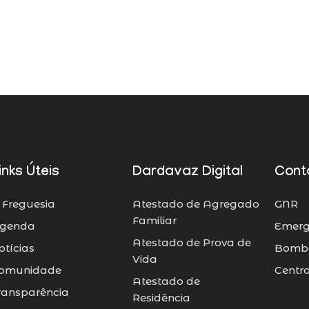
inks Úteis
Dardavaz Digital
Cont
 Freguesia
Atestado de Agregado
GNR
Familiar
genda
Emerg
Atestado de Prova de
otícias
Bombe
Vida
omunidade
Centr
Atestado de
ransparência
Residência